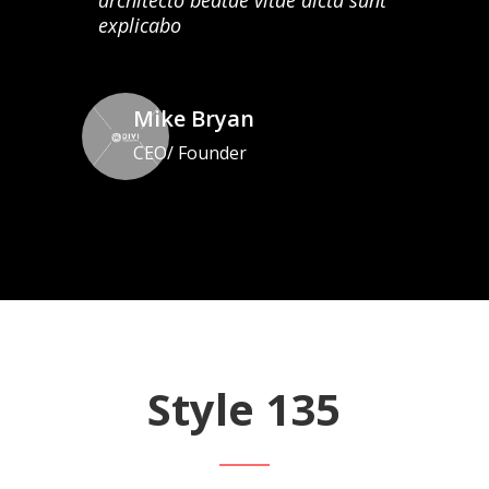
architecto beatae vitae dicta sunt
explicabo
Mike Bryan
CEO/ Founder
Style 135