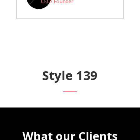
CEO/ Founder
Style 139
What our Clients