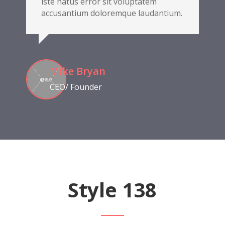
iste natus error sit voluptatem
accusantium doloremque laudantium.
Mike Bryan
CEO/ Founder
Style 138